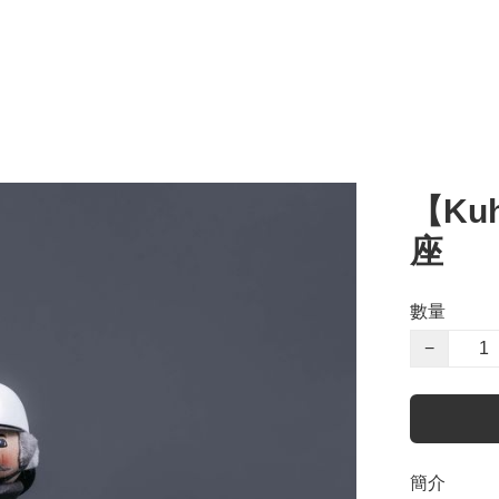
【Ku
座
數量
−
簡介