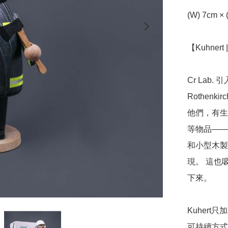
(W) 7cm × 
【Kuhnert 
Cr Lab. 
Rothen
他們，有生
等物品——
和小型木製
現。 這也
下來。

Kuher