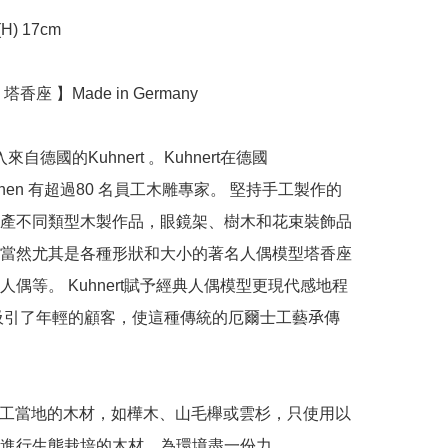
(H) 17cm

| 塔香座 】Made in Germany 

引入來自德國的Kuhnert 。Kuhnert在德國 
kirchen 有超過80 名員工木雕專家。 堅持手工製作的
產不同類型木製作品，眼鏡架、樹木和花束裝飾品
當然尤其是各種形狀和大小的著名人偶模型塔香座
人偶等。 Kuhnert賦予經典人偶模型更現代感地程
吸引了年輕的顧客，使這種傳統的厄爾士工藝𠄘傳
t只加工當地的木材，如樺木、山毛櫸或雲杉，只使用以