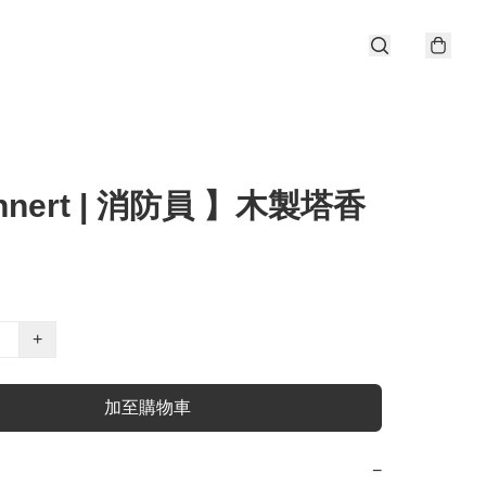
hnert | 消防員 】木製塔香
+
加至購物車
−