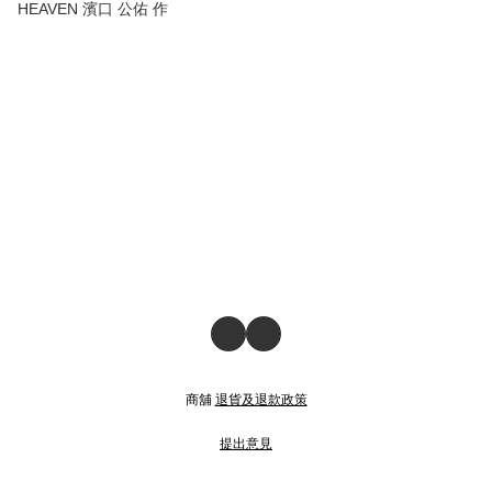
HEAVEN 濱口 公佑 作
商舖
退貨及退款政策
提出意見