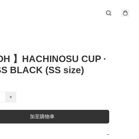
OH 】HACHINOSU CUP ·
S BLACK (SS size)
+
加至購物車
−