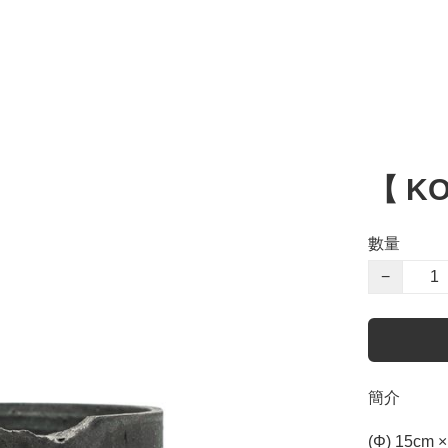
【 KO
數量
−
簡介
(Φ) 15cm ×