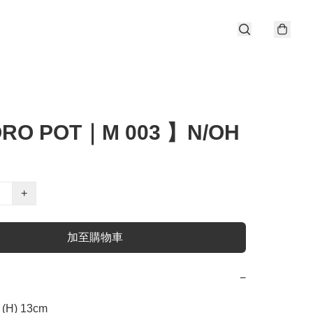
RO POT｜M 003 】N/OH
+
加至購物車
−
 (H) 13cm