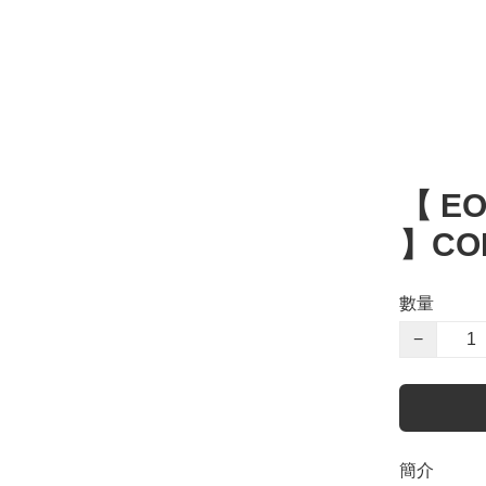
【 EO
】COL
數量
−
簡介