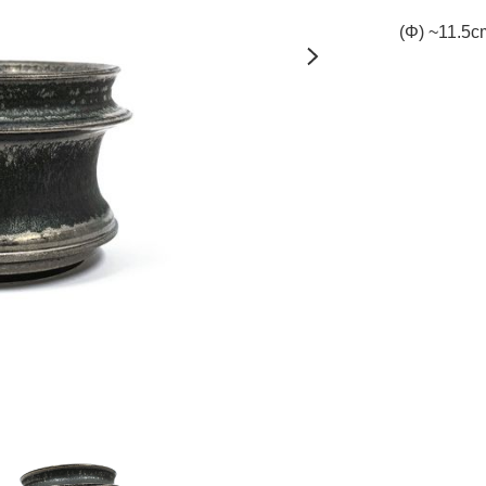
(Φ) ~11.5c