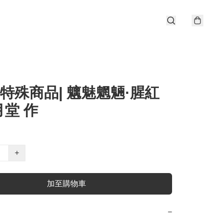
r 特殊商品| 魑魅魍魎·腥紅
堂 作
+
加至購物車
−