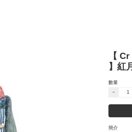
【 C
】紅月
數量
−
簡介